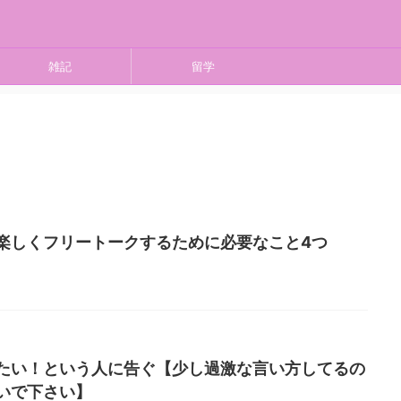
雑記
留学
楽しくフリートークするために必要なこと4つ
たい！という人に告ぐ【少し過激な言い方してるの
いで下さい】