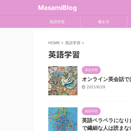
MasamiBlog
英語学習
働き方
HOME
>
英語学習
>
英語学習
英語学習
オンライン英会話で
2021/6/29
英語学習
英語ペラペラになり
で繊細な人は読まな